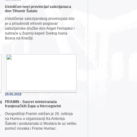
Ustoličen novi provincijal salezijanaca
don Tihomir Šutalo
Ustoličenje salezijanskog provincijala bilo
je u prisutnosti vrhovni poglavar
salezijanske družbe don Angel Fernadez i
subraće u župnoj kapeli Svetog Ivana
Bosca na Knežiji.
29.05.2018
oj
FRAMIN - Susret ministranata
franjevačkih župa u Hercegovini
,
Ovogodišnji Framin održan je 26. svibnja
na Humcu u organizaciji fra Antonija
Šakote i postulanata iz Mostara te uz veliku
pomoć novaka i Frame Humac.