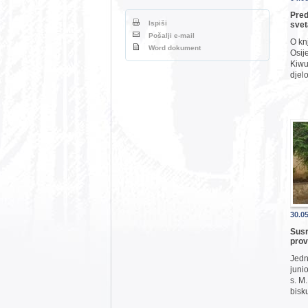
Pred
Ispiši
svet
Pošalji e-mail
O kn
Word dokument
Osij
Kiwum
djel
30.0
Susr
prov
Jedn
juni
s. M
bisk