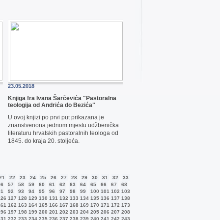
23.05.2018
Knjiga fra Ivana Šarčevića "Pastoralna
teologija od Andrića do Bezića"
U ovoj knjizi po prvi put prikazana je
znanstvenona jednom mjestu udžbenička
literaturu hrvatskih pastoralnih teologa od
1845. do kraja 20. stoljeća.
21
22
23
24
25
26
27
28
29
30
31
32
33
56
57
58
59
60
61
62
63
64
65
66
67
68
91
92
93
94
95
96
97
98
99
100
101
102
103
126
127
128
129
130
131
132
133
134
135
136
137
138
161
162
163
164
165
166
167
168
169
170
171
172
173
196
197
198
199
200
201
202
203
204
205
206
207
208
231
232
233
234
235
236
237
238
239
240
241
242
243