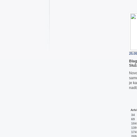
25.0
Blag
Služ
Novo
samo
je k
nadb
Arhi
34
69
104
139
174
209