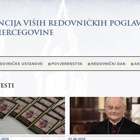
CIJA VIŠIH REDOVNIČKIH POGLAV
HERCEGOVINE
DOVNIČKE USTANOVE
POVJERENSTVA
REDOVNIČKI DAN
AK
jesti
6.2018
01.06.2018