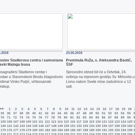
5.2018
23.05.2018
oslov Stadlerova centra i samostana
Preminula Ruža, s. Aleksandra Baotić,
avki Maloga Isusa
ŠSF
sagrađeni Stadlerov centar i
Sprovodni obred bit će u četvrtak, 24.
stan u Slavonskom Brodu blagoslovio
svibnja na mjesnom groblju Sv. Mihovila u
ardinal Vinko Puljić, vrhbosanski
Livnu nakon Svete mise zadušnice u 12
iskup.
sati.
va:
1
2
3
4
5
6
7
8
9
10
11
12
13
14
15
16
17
18
19
20
35
36
37
38
39
40
41
42
43
44
45
46
47
48
49
50
51
52
53
54
55
70
71
72
73
74
75
76
77
78
79
80
81
82
83
84
85
86
87
88
89
90
105
106
107
108
109
110
111
112
113
114
115
116
117
118
119
120
121
122
123
124
125
140
141
142
143
144
145
146
147
148
149
150
151
152
153
154
155
156
157
158
159
160
175
176
177
178
179
180
181
182
183
184
185
186
187
188
189
190
191
192
193
194
195
210
211
212
213
214
215
216
217
218
219
220
221
222
223
224
225
226
227
228
229
230