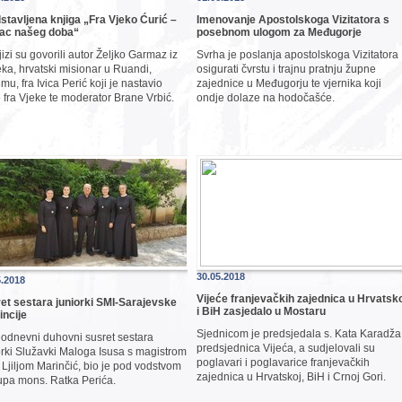
stavljena knjiga „Fra Vjeko Ćurić –
Imenovanje Apostolskoga Vizitatora s
ac našeg doba“
posebnom ulogom za Međugorje
jizi su govorili autor Željko Garmaz iz
Svrha je poslanja apostolskoga Vizitatora
eka, hrvatski misionar u Ruandi,
osigurati čvrstu i trajnu pratnju župne
u, fra Ivica Perić koji je nastavio
zajednice u Međugorju te vjernika koji
o fra Vjeke te moderator Brane Vrbić.
ondje dolaze na hodočašće.
30.05.2018
5.2018
Vijeće franjevačkih zajednica u Hrvatsk
et sestara juniorki SMI-Sarajevske
i BiH zasjedalo u Mostaru
incije
Sjednicom je predsjedala s. Kata Karadža
odnevni duhovni susret sestara
predsjednica Vijeća, a sudjelovali su
orki Služavki Maloga Isusa s magistrom
poglavari i poglavarice franjevačkih
. Ljiljom Marinčić, bio je pod vodstvom
zajednica u Hrvatskoj, BiH i Crnoj Gori.
upa mons. Ratka Perića.