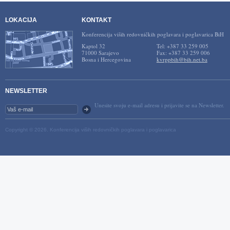
LOKACIJA
KONTAKT
Konferencija viših redovničkih poglavara i poglavarica BiH
Kaptol 32
Tel: +387 33 259 005
71000 Sarajevo
Fax: +387 33 259 006
Bosna i Hercegovina
kvrppbih@bih.net.ba
NEWSLETTER
Unesite svoju e-mail adresu i prijavite se na Newsletter.
Copyright © 2026. Konferencija viših redovničkih poglavara i poglavarica